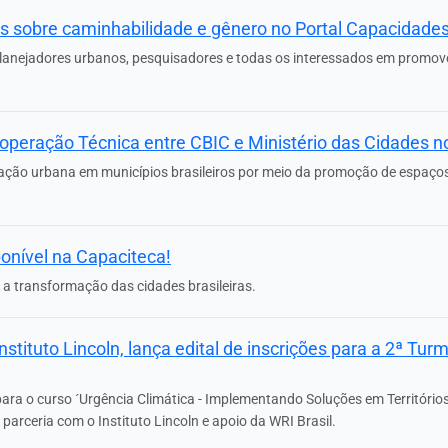
es sobre caminhabilidade e gênero no Portal Capacidades
 planejadores urbanos, pesquisadores e todas os interessados em promov
peração Técnica entre CBIC e Ministério das Cidades no
ificação urbana em municípios brasileiros por meio da promoção de espa
ponível na Capaciteca!
r a transformação das cidades brasileiras.
nstituto Lincoln, lança edital de inscrições para a 2ª Tu
para o curso ´Urgência Climática - Implementando Soluções em Territórios
arceria com o Instituto Lincoln e apoio da WRI Brasil.