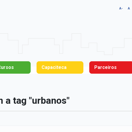
A-
A
Cursos
Capaciteca
Parceiros
a tag "urbanos"