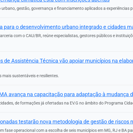
urbano, gestão, governança e financiamento aplicados a experiências pr
a para o desenvolvimento urbano integrado e cidades mai
parceria com o CAU/BR, reúne especialistas, gestores públicos e instituiç
 de Assistência Técnica vão apoiar municípios na elabo
 mais sustentáveis e resilientes.
 MMA avança na capacitação para adaptação à mudança d
acidades, de formações já ofertadas na EV.G no âmbito do Programa Cida
cionadas testarão nova metodologia de gestão de riscos n
 em fase operacional com a escolha de seis municípios em MG, RJ e BA par