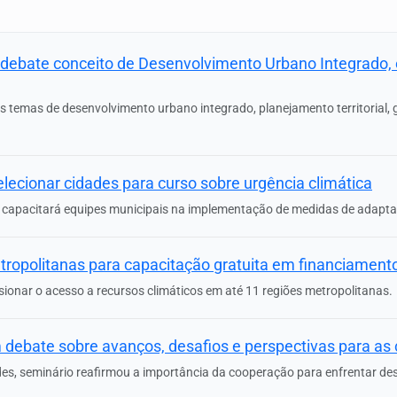
 debate conceito de Desenvolvimento Urbano Integrado, 
os temas de desenvolvimento urbano integrado, planejamento territorial, 
elecionar cidades para curso sobre urgência climática
icy capacitará equipes municipais na implementação de medidas de adapta
etropolitanas para capacitação gratuita em financiamento
ionar o acesso a recursos climáticos em até 11 regiões metropolitanas.
debate sobre avanços, desafios e perspectivas para as c
s, seminário reafirmou a importância da cooperação para enfrentar d