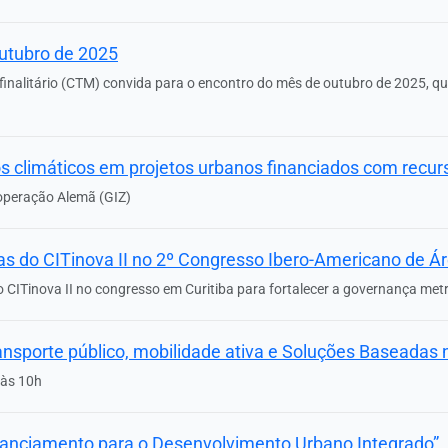
utubro de 2025
ifinalitário (CTM) convida para o encontro do mês de outubro de 2025, q
ios climáticos em projetos urbanos financiados com recu
operação Alemã (GIZ)
vas do CITinova II no 2º Congresso Ibero-Americano de Á
to CITinova II no congresso em Curitiba para fortalecer a governança met
ransporte público, mobilidade ativa e Soluções Baseadas
 às 10h
inanciamento para o Desenvolvimento Urbano Integrado”.