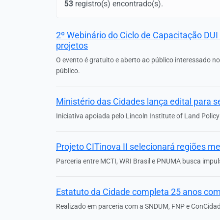
53
registro(s) encontrado(s).
2º Webinário do Ciclo de Capacitação DUI
projetos
O evento é gratuito e aberto ao público interessado n
público.
Ministério das Cidades lança edital para s
Iniciativa apoiada pelo Lincoln Institute of Land Pol
Projeto CITinova II selecionará regiões m
Parceria entre MCTI, WRI Brasil e PNUMA busca impuls
Estatuto da Cidade completa 25 anos com 
Realizado em parceria com a SNDUM, FNP e ConCidade