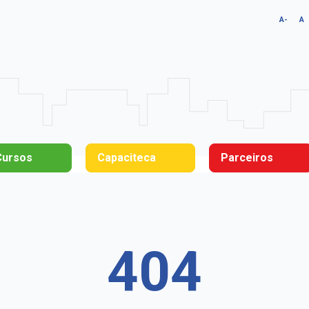
A-
A
Cursos
Capaciteca
Parceiros
404